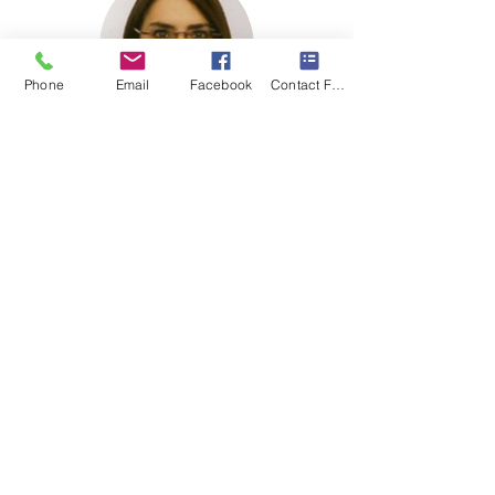
Phone
Email
Facebook
Contact Form
Eleonora Giust
coordinatrice didattica
sede di Treviso
Eleonora Giust,
coordinatrice didattica per la
sede di
Treviso
a
ggiunge:
"
I bambini imparano facendo, per questo noi
li stimoliamo con attività creative, canzoni e
giochi. Gradualmente la concentrazione
cresce ed i più grandi iniziano a produrre in
lingua in modo naturale. Un grande successo
che avviene in modo spontane
o! Quando i
bambini in modo autonomo cominciano a
parlare, cantare e comunicare nella loro