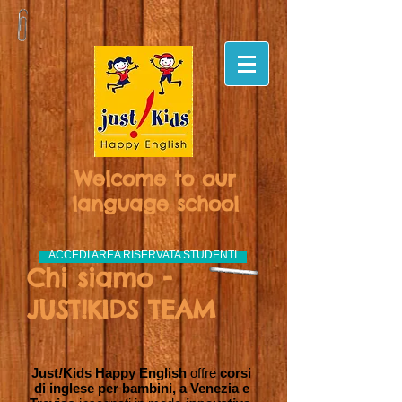
Welcome to our
language school
ACCEDI AREA RISERVATA STUDENTI
Chi siamo -
JUST!KIDS TEAM
Just
!
Kids Happy English
offre
corsi
di inglese per bambini, a Venezia e