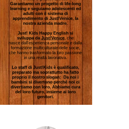
Garantiamo un progetto di
life-long
learning
e seguiamo adolescenti ed
adulti con il sistema di
apprendimento di Just!Venice, la
nostra azienda madre.
Just! Kids Happy English si
sviluppa da
Just!Venice
, che
nasce dall'esperienza personale e dalla
formazione multiculturale delle socie,
che hanno trasformato la loro passione
in una realtà lavorativa.
Lo staff di Just!Kids è qualificato,
preparato ma soprattutto ha fatto
proprio il nostro slogan: Da noi i
bambini si divertono perché noi ci
divertiamo con loro. Abbiamo cura
del loro futuro, insieme ai loro
genitori.