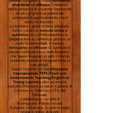
Treviso
insegnati in modo
innovativo
,
divertente
ed
efficace
. Crediamo
nell'importanza di imparare l'inglese fin
da piccoli grazie al potenziale
spontaneo di apprendimento che è
insito nei bambini.
Le fondatrici, globe-trotters poliglotte,
hanno creato un
metodo unico e
autentico
, in cui l'entusiasmo e la
preparazione accademica giocano un
ruolo fondamentale. Il metodo
innovativo
ed
efficace
di Just!Kids è
basato sull'esperienza delle fondatrici,
che hanno viaggiato in tutto il mondo
studiando modelli di insegnamento in
vari ambiti.
Siamo Docenti con
Certificazione
Internazionale TEFL/Tesol con
estensione in Teaching English to
Young Learners
oltre ad essere
traduttrici/Interpreti iscritte in Camera di
Commercio Venezia e CTU del
Tribunale.
Collaboriamo con enti di
Formazione, Fondo Sociale
Europeo, Università, Scuole di oogni
ordine e grado, Aziende